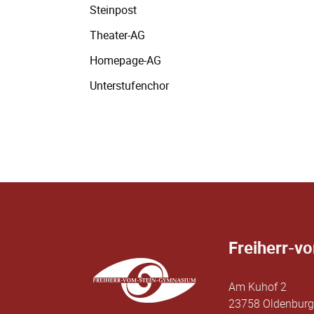
Steinpost
Theater-AG
Homepage-AG
Unterstufenchor
Freiherr-v
Am Kuhof 2
23758 Oldenburg 