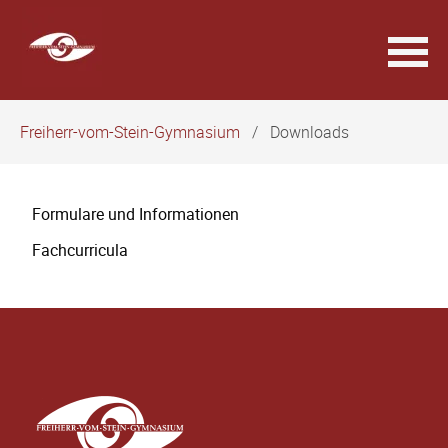
Navigation
Freiherr-vom-Stein-Gymnasium
Downloads
überspringen
Navigation
Formulare und Informationen
überspringen
Fachcurricula