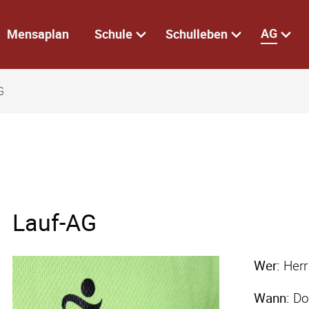
AG
Mensaplan
Schule
Schulleben
G
Lauf-AG
Wer:
Her
Wann:
Don