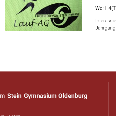
Wo:
H4(Tr
Interessi
Jahrgangs
om-Stein-Gymnasium Oldenburg