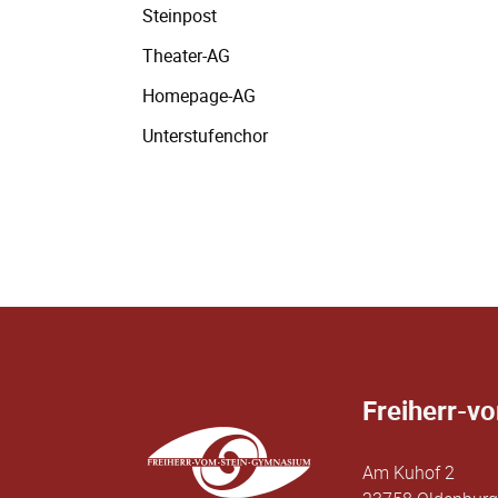
Steinpost
Theater-AG
Homepage-AG
Unterstufenchor
Freiherr-v
Am Kuhof 2