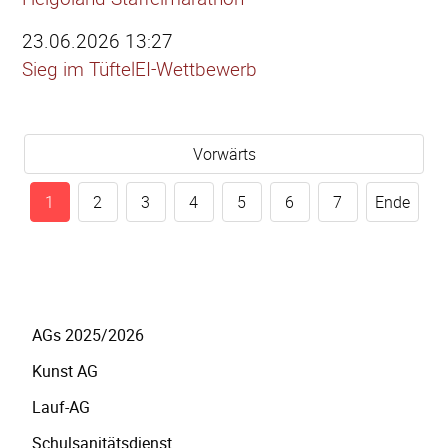
23.06.2026 13:27
Sieg im TüftelEI-Wettbewerb
Vorwärts
1
2
3
4
5
6
7
Ende
Navigation
AGs 2025/2026
überspringen
Kunst AG
Lauf-AG
Schulsanitätsdienst