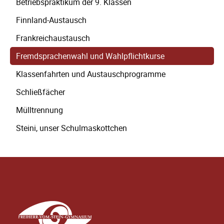
Betriebspraktikum der 9. Klassen
überspringen
Finnland-Austausch
Frankreichaustausch
Fremdsprachenwahl und Wahlpflichtkurse
Klassenfahrten und Austauschprogramme
Schließfächer
Mülltrennung
Steini, unser Schulmaskottchen