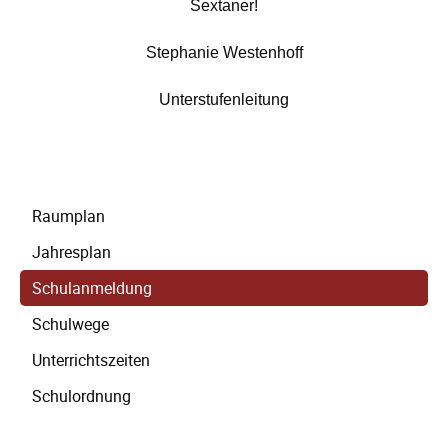
Sextaner!
Stephanie Westenhoff
Unterstufenleitung
Navigation
Raumplan
überspringen
Jahresplan
Schulanmeldung
Schulwege
Unterrichtszeiten
Schulordnung