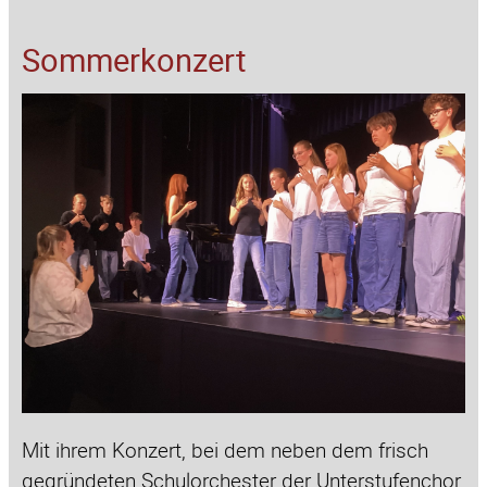
im
TüftelEI-
Sommerkonzert
Wettbewerb
Mit ihrem Konzert, bei dem neben dem frisch
gegründeten Schulorchester der Unterstufenchor