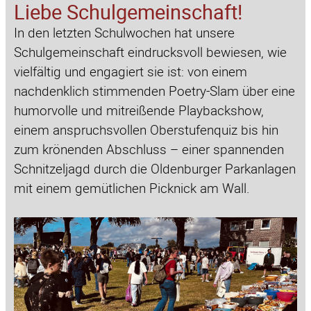
Liebe Schulgemeinschaft!
In
den
letzten
Schulwochen
hat
unsere
Schulgemeinschaft
eindrucksvoll
bewiesen,
wie
vielfältig
und
engagiert
sie
ist:
von
einem
nachdenklich
stimmenden
Poetry-Slam
über
eine
humorvolle
und
mitreißende
Playbackshow,
einem
anspruchsvollen
Oberstufenquiz
bis
hin
zum
krönenden
Abschluss
–
einer
spannenden
Schnitzeljagd
durch
die
Oldenburger
Parkanlagen
mit
einem
gemütlichen
Picknick
am
Wall.