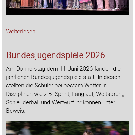
Worte,
Weiterlesen …
die
bewegen
Bundesjugendspiele 2026
–
Poetry
Am Donnerstag dem 11 Juni 2026 fanden die
Slam
jährlichen Bundesjugendspiele statt. In diesen
am
stellten die Schüler bei bestem Wetter in
FvSG
Disziplinen wie z.B. Sprint, Langlauf, Weitsprung,
Schleuderball und Weitwurf ihr können unter
Beweis.