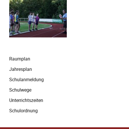
Navigation
Raumplan
überspringen
Jahresplan
Schulanmeldung
Schulwege
Unterrichtszeiten
Schulordnung