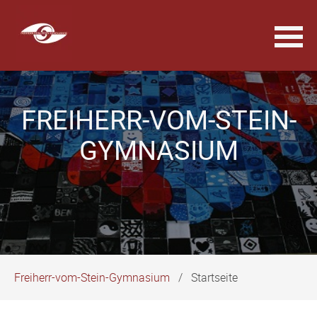
Navigation
überspringen
FREIHERR-VOM-STEIN-
GYMNASIUM
Freiherr-vom-Stein-Gymnasium
Startseite