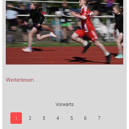
Bundesjugendspiele
Weiterlesen …
2026
Vorwärts
1
2
3
4
5
6
7