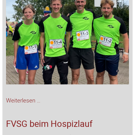
Starker
Weiterlesen …
Auftritt
beim
FVSG beim Hospizlauf
Grebinlauf!