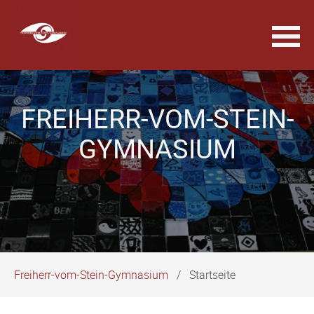
Navigation
überspringen
FREIHERR-VOM-STEIN-
GYMNASIUM
Freiherr-vom-Stein-Gymnasium
Startseite