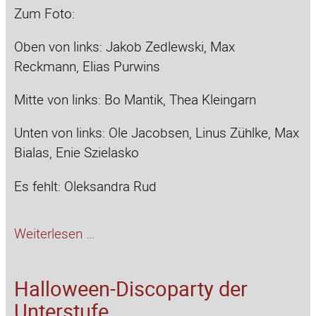
Zum Foto:
Oben von links: Jakob Zedlewski, Max
Reckmann, Elias Purwins
Mitte von links: Bo Mantik, Thea Kleingarn
Unten von links: Ole Jacobsen, Linus Zühlke, Max
Bialas, Enie Szielasko
Es fehlt: Oleksandra Rud
Großer
Weiterlesen …
Erfolg
bei
Halloween-Discoparty der
Mathe-
Unterstufe
Olympiade