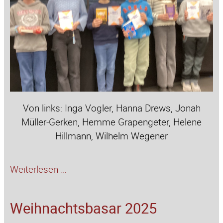
Von links: Inga Vogler, Hanna Drews, Jonah
Müller-Gerken, Hemme Grapengeter, Helene
Hillmann, Wilhelm Wegener
Vorlesewettbewerb
Weiterlesen …
der
6.
Weihnachtsbasar 2025
Klassen