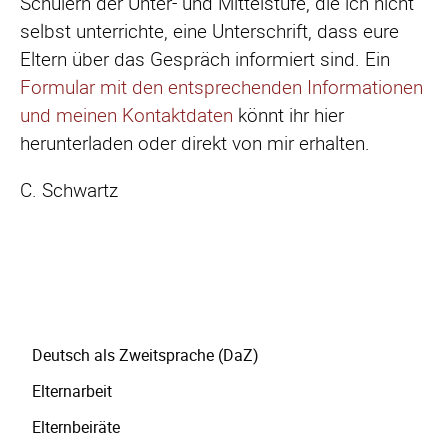
Schülern der Unter- und Mittelstufe, die ich nicht
selbst unterrichte, eine Unterschrift, dass eure
Eltern über das Gespräch informiert sind. Ein
Formular mit den entsprechenden Informationen
und meinen Kontaktdaten
könnt ihr hier
herunterladen oder direkt von mir erhalten.
C. Schwartz
Navigation
Deutsch als Zweitsprache (DaZ)
überspringen
Elternarbeit
Elternbeiräte