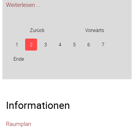
Helgoland
Weiterlesen …
Staffelmarathon
Zurück
Vorwärts
1
2
3
4
5
6
7
Ende
Informationen
Raumplan