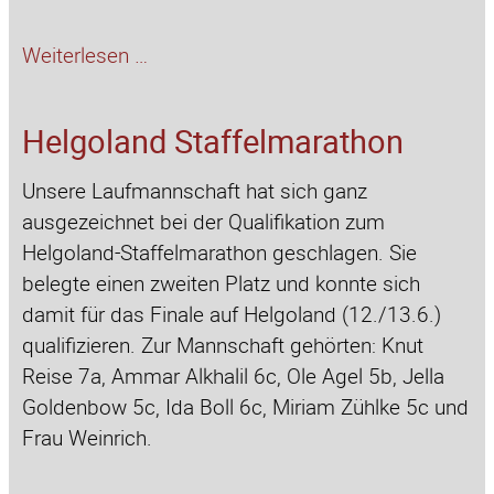
Erster
Weiterlesen …
Platz
beim
Helgoland Staffelmarathon
TüftelEi-
Wettbewerb
Unsere Laufmannschaft hat sich ganz
ausgezeichnet bei der Qualifikation zum
Helgoland-Staffelmarathon geschlagen. Sie
belegte einen zweiten Platz und konnte sich
damit für das Finale auf Helgoland (12./13.6.)
qualifizieren. Zur Mannschaft gehörten: Knut
Reise 7a, Ammar Alkhalil 6c, Ole Agel 5b, Jella
Goldenbow 5c, Ida Boll 6c, Miriam Zühlke 5c und
Frau Weinrich.