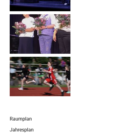
Navigation
Raumplan
überspringen
Jahresplan