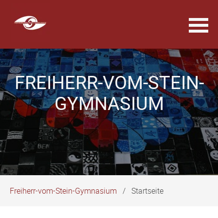
Navigation
überspringen
FREIHERR-VOM-STEIN-
GYMNASIUM
Freiherr-vom-Stein-Gymnasium
Startseite