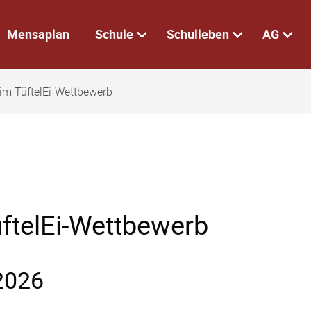
Mensaplan
Schule
Schulleben
AG
eim TüftelEi-Wettbewerb
üftelEi-Wettbewerb
2026