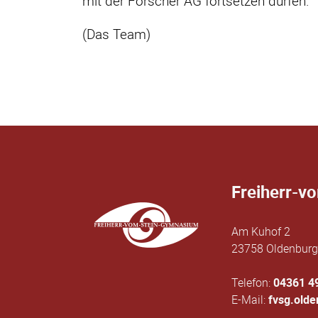
mit der Forscher AG fortsetzen dürfen.
(Das Team)
Freiherr-v
Am Kuhof 2
23758 Oldenburg 
Telefon:
04361 4
E-Mail:
fvsg.old